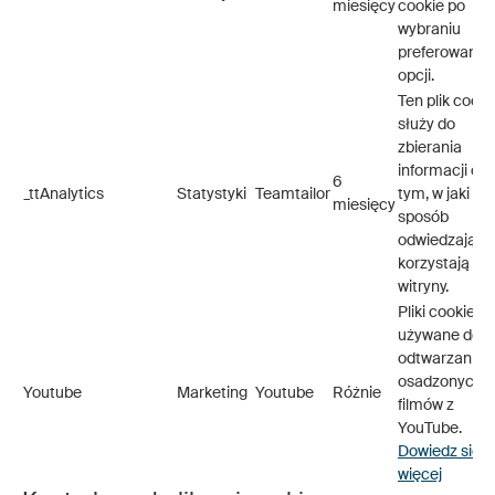
miesięcy
cookie po
wybraniu
preferowanej
opcji.
Ten plik cooki
służy do
zbierania
informacji o
6
_ttAnalytics
Statystyki
Teamtailor
tym, w jaki
miesięcy
sposób
odwiedzający
korzystają z
witryny.
Pliki cookie
używane do
odtwarzania
osadzonych
Youtube
Marketing
Youtube
Różnie
filmów z
YouTube.
Dowiedz się
więcej