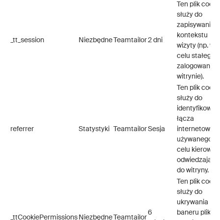
Ten plik cooki
służy do
zapisywania
kontekstu
_tt_session
Niezbędne
Teamtailor
2 dni
wizyty (np. w
celu stałego
zalogowania 
witrynie).
Ten plik cooki
służy do
identyfikowan
łącza
referrer
Statystyki
Teamtailor
Sesja
internetoweg
używanego w
celu kierowan
odwiedzający
do witryny.
Ten plik cooki
służy do
ukrywania
6
baneru plików
_ttCookiePermissions
Niezbędne
Teamtailor