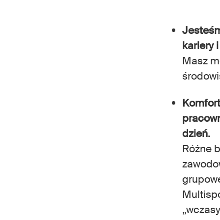
Jesteśm
kariery 
Masz mo
środowi
Komfort
pracown
dzień.
Różne b
zawodow
grupowe
Multispo
„wczasy