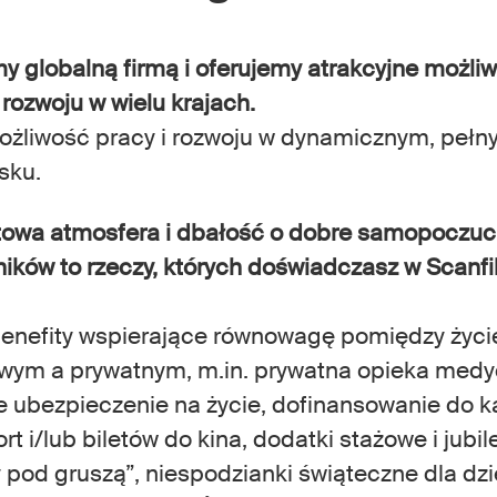
y globalną firmą i oferujemy atrakcyjne możli
i rozwoju w wielu krajach.
żliwość pracy i rozwoju w dynamicznym, peł
sku.
owa atmosfera i dbałość o dobre samopoczuc
ików to rzeczy, których doświadczasz w Scanfi
enefity wspierające równowagę pomiędzy życ
ym a prywatnym, m.in. prywatna opieka medy
 ubezpieczenie na życie, dofinansowanie do k
rt i/lub biletów do kina, dodatki stażowe i jubi
 pod gruszą”, niespodzianki świąteczne dla dzi