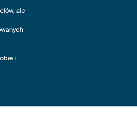
elów, ale
kowanych
bie i