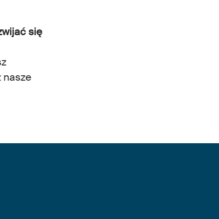
wijać się
sz
z nasze