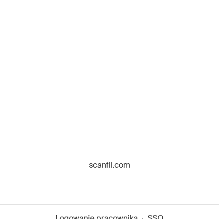
scanfil.com
Logowanie pracownika
·
SSO