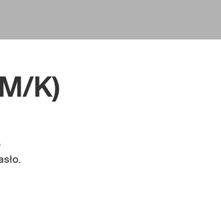
(M/K)
e
asło.