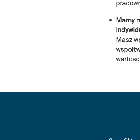
pracown
Mamy mo
indywid
Masz wp
współtw
wartości