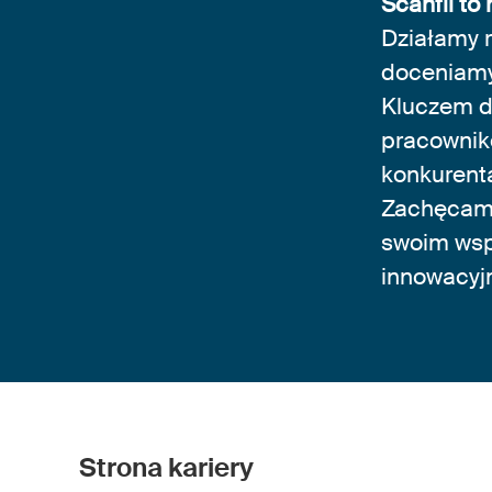
Scanfil to
Działamy r
doceniamy
Kluczem d
pracownikó
konkurent
Zachęcamy
swoim wsp
innowacyj
Strona kariery