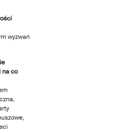
wości
nym wyzwań
ie
l na co
iem
czna,
arty
leuszowe,
eci