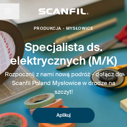
Udostępnij stronę
MENU KARIERY
PRODUKCJA
·
MYSŁOWICE
Specjalista ds.
elektrycznych (M/K)
Rozpocznij z nami nową podróż - dołącz do
Scanfil Poland Mysłowice w drodze na
szczyt!
Aplikuj